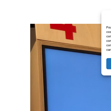
Pou
coo
con
com
con
car