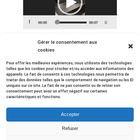
00:00
00:07
Gérer le consentement aux
GIORGIO ARMANI
cookies
Podium conçu avec la technologie
Pour offrir les meilleures expériences, nous utilisons des technologies
telles que les cookies pour stocker et/ou accéder aux informations des
Scentroll et installé dans les aéroports.
appareils. Le fait de consentir à ces technologies nous permettra de
Ce distributeur automatique de parfums
traiter des données telles que le comportement de navigation ou les ID
permet aux passagers de découvrir les
uniques sur ce site. Le fait de ne pas consentir ou de retirer son
consentement peut avoir un effet négatif sur certaines
parfums de la marque tout en donnant
caractéristiques et fonctions.
la priorité à l’hygiène et à la sécurité
dans des environnements très
Accepter
fréquentés.
Refuser