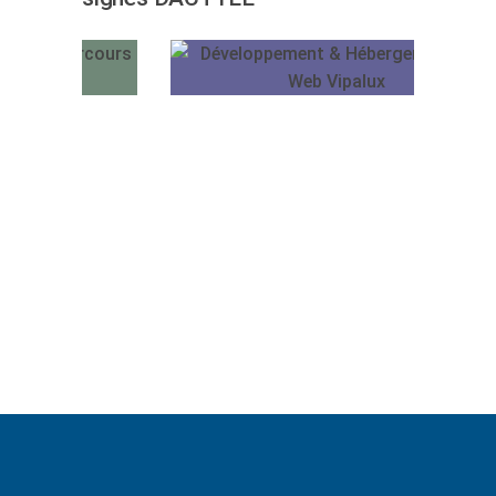
Vipalux
DACTYLE
Mentions
légales